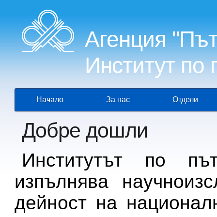
Агенция "Пъ
Институт по 
Начало
За нас
Отдели
Добре дошли
Институтът по пъ
изпълнява научноизс
дейност на национал