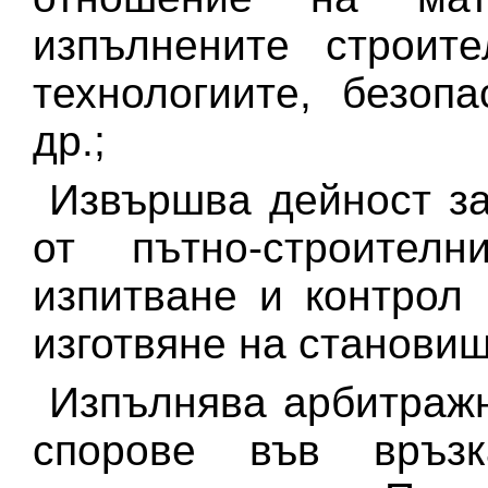
изпълнените строит
технологиите, безоп
др.;
Извършва дейност з
от пътно-строител
изпитване и контрол
изготвяне на становищ
Изпълнява арбитражн
спорове във връз